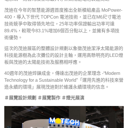
茂迪在今年的智慧能源週首度推出全新模組產品 MoPower-
400，導入下世代 TOPCon 電池技術，並已在M6尺寸電池
技術競爭中取得領先地位，25年功率保證輸出功率可達
89.4%，較現今83.1%增加6個百分點以上，並擁有多項技
術優勢。
這次的茂迪展區的整體設計規劃以象徵茂迪潔淨太陽能源的
科技能源樹為此次攤位的設計主軸，運用⾼懸明亮的LED燈
板與茂迪的太陽能技術及服務相呼應。
40週年的茂迪焠鍊成⾦，傳達出茂迪的企業理念 -“Modern
Technology for a Sustainable World”「運⽤先進的科技來營
造永續的環境」展現茂迪對於維護永續環境的信念。
＃展覽設計規劃 ＃展覽製作 ＃燈光展演