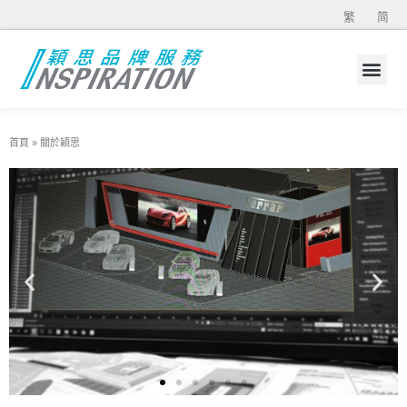
繁
简
首頁
»
關於穎思