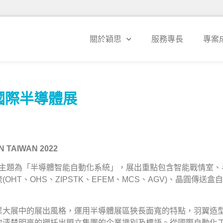
關於穎思
服務專長
專案
 國際半導體展
TAIWAN 2022
展出主題為「半導體智能自動化系統」，展出重點包含智能戰情室、半
HT、OHS、ZIPSTK、EFEM、MCS、AGV)、晶圓傳送
業大展中的展出風格，運用半導體展區狹長面寬的特點，羽翼造
次清楚明亮的襯托出盟立集團的企業識別及標語。從國際自動化