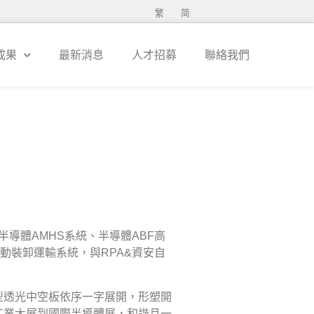
繁
简
成果
最新消息
人才招募
聯絡我們
導體AMHS系統、半導體ABF高
盒自動裝卸運輸系統，與RPA&資安自
型透光中空板依序一字展開，形塑開
工業大展到國際半導體展，和諧且一