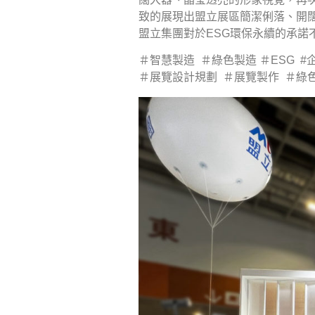
致的展現出盟立展區簡潔俐落、開
盟立集團對於ESG環保永續的承諾
＃智慧製造 ＃綠色製造 ＃ESG #
＃展覽設計規劃 ＃展覽製作 ＃綠