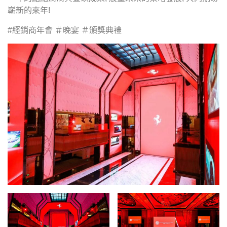
嶄新的來年!
#經銷商年會 ＃晚宴 ＃頒獎典禮