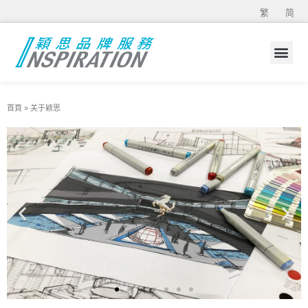
繁
简
首頁
»
关于颖思